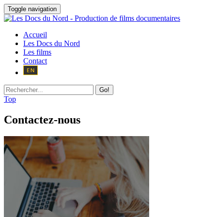
Toggle navigation
Accueil
Les Docs du Nord
Les films
Contact
Go!
Top
Contactez-nous