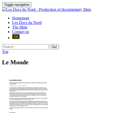
Toggle navigation
Homepage
Les Docs du Nord
The films
Contact us
Go!
Top
Le Monde