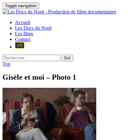
Toggle navigation
Accueil
Les Docs du Nord
Les films
Contact
Go!
Top
Gisèle et moi – Photo 1