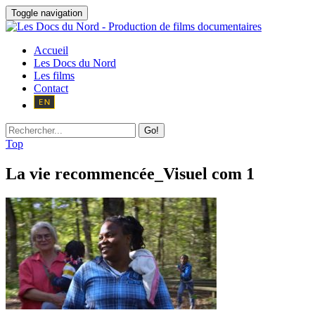
Toggle navigation
Accueil
Les Docs du Nord
Les films
Contact
Go!
Top
La vie recommencée_Visuel com 1