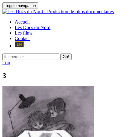
Toggle navigation
Accueil
Les Docs du Nord
Les films
Contact
Go!
Top
3