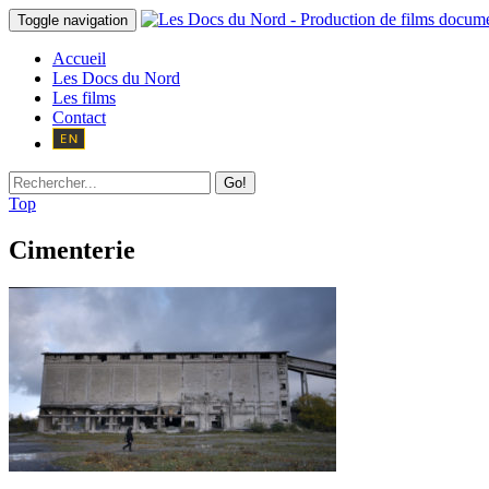
Toggle navigation
Accueil
Les Docs du Nord
Les films
Contact
Go!
Top
Cimenterie