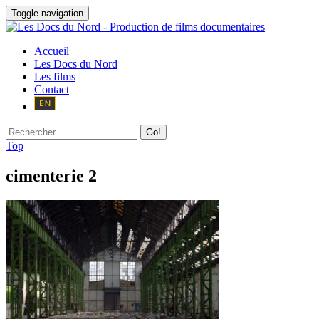
Toggle navigation
Accueil
Les Docs du Nord
Les films
Contact
Go!
Top
cimenterie 2