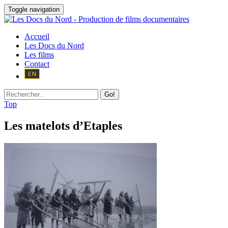
Toggle navigation
Accueil
Les Docs du Nord
Les films
Contact
Go!
Top
Les matelots d’Etaples