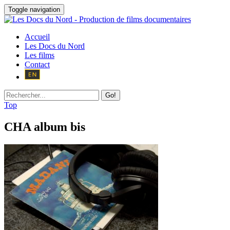
Toggle navigation
Accueil
Les Docs du Nord
Les films
Contact
Go!
Top
CHA album bis