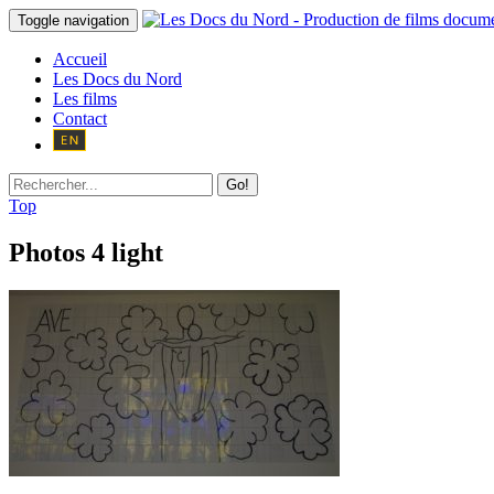
Toggle navigation
Accueil
Les Docs du Nord
Les films
Contact
Go!
Top
Photos 4 light