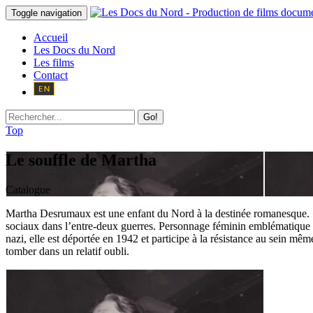
Toggle navigation
Accueil
Les Docs du Nord
Les films
Contact
Go!
Top
Le souffle de Martha
Catalogue
Martha Desrumaux est une enfant du Nord à la destinée romanesque. « P
sociaux dans l’entre-deux guerres. Personnage féminin emblématique du
nazi, elle est déportée en 1942 et participe à la résistance au sein 
tomber dans un relatif oubli.